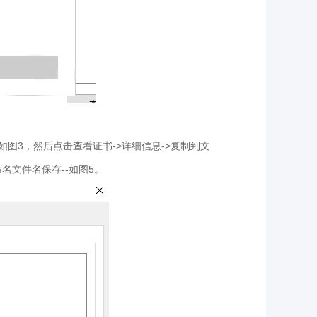
3
->
->
如图
，然后点击查看证书
详细信息
复制到文
--
5
命名文件名保存
如图
。