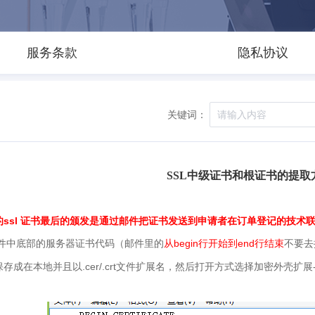
服务条款
隐私协议
关键词：
SSL中级证书和根证书的提取
的ssl 证书最后的颁发是通过邮件把证书发送到申请者在订单登记的技术
begin行
end行
件中底部的服务器证书代码（邮件里的
从
开始到
结束
不要去
.cer/.crt
保存成在本地并且以
文件扩展名，然后打开方式选择加密外壳扩展