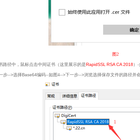
图2
RapidSSL RSA CA 2018
-
书路径中，鼠标点击中间证书（这里展示的是
）
-->
Base64
--
-->
-->
一步
选择
编码
如图4
下一步
浏览选择保存文件的路径并