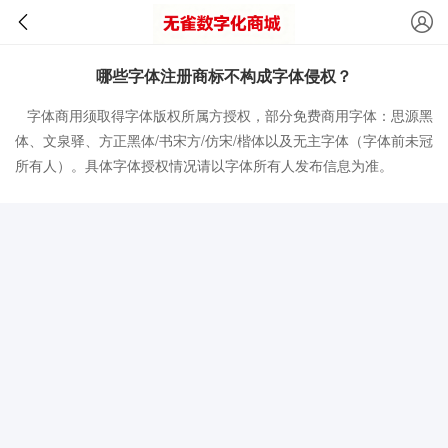
哪些字体注册商标不构成字体侵权？
字体商用须取得字体版权所属方授权，部分免费商用字体：思源黑
体、文泉驿、方正黑体/书宋方/仿宋/楷体以及无主字体（字体前未冠
所有人）。具体字体授权情况请以字体所有人发布信息为准。