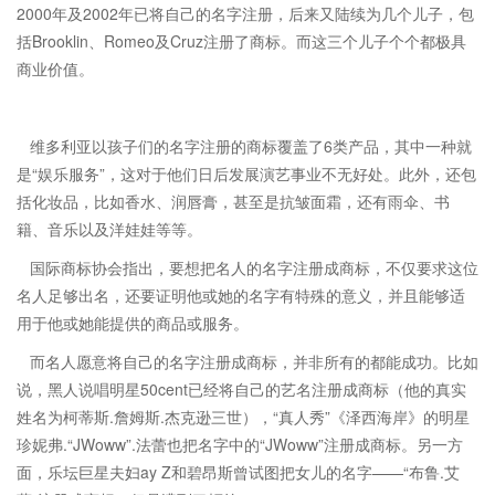
2000年及2002年已将自己的名字注册，后来又陆续为几个儿子，包
括Brooklin、Romeo及Cruz注册了商标。而这三个儿子个个都极具
商业价值。
维多利亚以孩子们的名字注册的商标覆盖了6类产品，其中一种就
是“娱乐服务”，这对于他们日后发展演艺事业不无好处。此外，还包
括化妆品，比如香水、润唇膏，甚至是抗皱面霜，还有雨伞、书
籍、音乐以及洋娃娃等等。
国际商标协会指出，要想把名人的名字注册成商标，不仅要求这位
名人足够出名，还要证明他或她的名字有特殊的意义，并且能够适
用于他或她能提供的商品或服务。
而名人愿意将自己的名字注册成商标，并非所有的都能成功。比如
说，黑人说唱明星50cent已经将自己的艺名注册成商标（他的真实
姓名为柯蒂斯.詹姆斯.杰克逊三世），“真人秀”《泽西海岸》的明星
珍妮弗.“JWoww”.法蕾也把名字中的“JWoww”注册成商标。另一方
面，乐坛巨星夫妇ay Z和碧昂斯曾试图把女儿的名字——“布鲁.艾