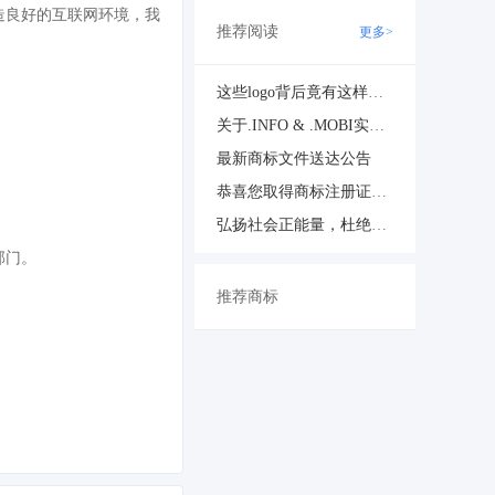
造良好的互联网环境，我
推荐阅读
更多>
这些logo背后竟有这样的含义？
关于.INFO & .MOBI实名认证的重要通知
最新商标文件送达公告
恭喜您取得商标注册证书，请及时领取
弘扬社会正能量，杜绝域名不良应用倡议
部门。
推荐商标