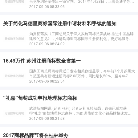
当竞争纠纷案作出一审宣判。 2014年4月28日，上海高通半导体
有限公司向上海市高院提起诉讼，请求法院判令被告卡尔···
2017-09-06 08:33:06
关于简化马德里商标国际注册申请材料和手续的通知
为贯彻落实《工商总局关于深入实施商标品牌战略 推进中国品牌
建设的意见》，推进马德里商标国际注册便利化，更好地服务商
标申请人实施“走出去”战略，特简化以下马德里商标国际注册申
2017-09-06 08:24:02
请材料和手续。 一···
16.49万件 苏州注册商标数全省第一
国家工商总局商标局近日发布相关数据显示，今年前7个月苏州大
市范围共有新增注册商标2.62万件，同比增长50%。至今年7月
底，全市现有有效注册商标16.49万件，总量继续居全省第一。
2017-09-06 08:22:54
在这些新···
“礼嘉”葡萄成功申报地理标志商标
武进新闻网讯 (记者 张莉) 记者从礼嘉镇获悉，该镇已成功获
得“礼嘉”葡萄地理标志商标，为促进葡萄文化小镇品牌快速发展
奠定基础。今年5月，“礼嘉镇葡萄文化小镇”被江苏省农委列
2017-09-06 08:21:58
入“12311”创意休闲农···
2017商标品牌节将在桂林举办