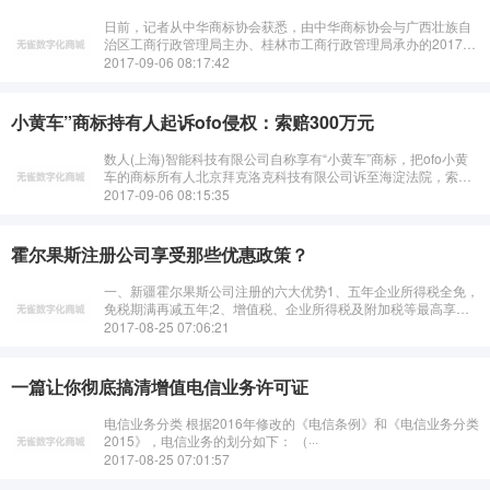
日前，记者从中华商标协会获悉，由中华商标协会与广西壮族自
治区工商行政管理局主办、桂林市工商行政管理局承办的2017中
国国际商标品牌节（下称商标品牌节），将于9月1日至4日在桂
2017-09-06 08:17:42
林国际会展中心举行。该届商···
小黄车”商标持有人起诉ofo侵权：索赔300万元
数人(上海)智能科技有限公司自称享有“小黄车”商标，把ofo小黄
车的商标所有人北京拜克洛克科技有限公司诉至海淀法院，索赔
300余万元。昨天，海淀法院受理了此案。数人公司诉称，其享
2017-09-06 08:15:35
有“小黄车”注册 商标···
霍尔果斯注册公司享受那些优惠政策？
一、新疆霍尔果斯公司注册的六大优势1、五年企业所得税全免，
免税期满再减五年;2、增值税、企业所得税及附加税等最高享地
方提留50%的财政奖励;3、个人所得税地方留存部分返还
2017-08-25 07:06:21
90%;4、信息科···
一篇让你彻底搞清增值电信业务许可证
电信业务分类 根据2016年修改的《电信条例》和《电信业务分类
2015》，电信业务的划分如下： （···
2017-08-25 07:01:57