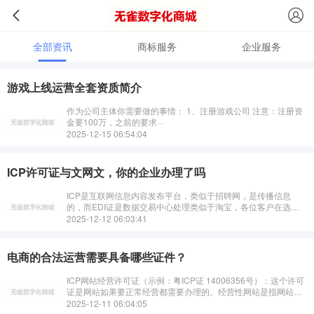
全部资讯
商标服务
企业服务
游戏上线运营全套资质简介
作为公司主体你需要做的事情： 1、注册游戏公司 注意：注册资
金要100万，之前的要求···
2025-12-15 06:54:04
ICP许可证与文网文，你的企业办理了吗
ICP是互联网信息内容发布平台，类似于招聘网，是传‌‌播信息
的，而EDI证是数据交易中心处理类似于淘宝，各位客户在选择
办理EDI或者ICP证的办理时候要明确目标分析，千万不···
2025-12-12 06:03:41
电商的合法运营需要具备哪些证件？
ICP网站经营许可证（示例：粤ICP证 14006356号）：这个许可
证是网站如果要正常经营都需要办理的。经营性网站是指网站所
有者为实现通过互联网发布信息、广告、···
2025-12-11 06:04:05