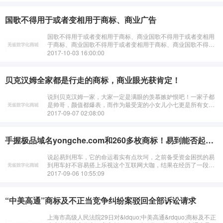
国歌不得用于或者变相用于商标、商业广告
国歌不得用于或者变相用于商标、商业国歌不得用于或者变相用
于商标、商业国歌不得用于或者变相用于商标、商业国歌不得用
于或者变相用于商标、商业国歌不得用于或者变相用于商标、商
2017-10-03 16:00:00
业国歌不得用于或者变相用于商标、商业国歌不得用于或者变相
用于商标、商业国歌不得用于或者变相用于商标、商业
贝克汉姆全家都是行走的商标，商业眼光获肯定！
说到贝克汉姆一家，大家一定是满眼的羡慕嫉妒恨吧！一家子都
是帅哥，颜值都爆表，而作为最受宠的小女儿小七更是所有女孩
子的终极梦想啊！极尽宠爱于一身，最令人发指的是，人家以五
2017-09-07 02:08:00
岁之幼龄，名字就被注册成了商标！···
手握极品域名yongche.com和260多枚商标！易到能否起死回生？
说起易到用车，它的命运着实有点坎坷，之前备受资金困扰的易
到用车好不容易搭上乐视这个互联网大咖，结果在经历了一段风
雨飘摇的日子后，乐视最终选择了放手，6月28日，易到官方发
2017-09-06 10:55:09
布公告称，易到股权作出重大调整···
“中美高通”商标及不正当竞争纠纷案驳回全部诉讼请求
上海市高级人民法院29日对&ldquo;中美高通&rdquo;商标及不正