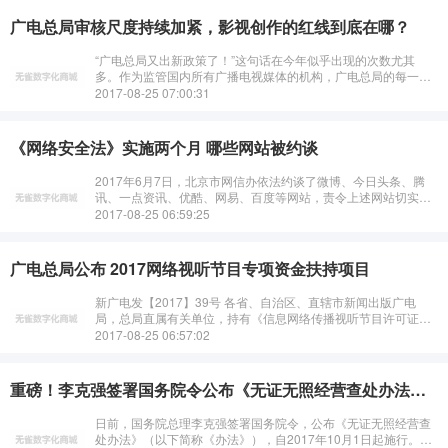
广电总局审核尺度持续加紧，影视创作的红线到底在哪？
“广电总局又出新政策了！”这句话在今年似乎出现的次数尤其
多。作为监管国内所有广播电视媒体的机构，广电总局的每一步
动作，都在为行业引导着方向，在上半年广电密集下发的通知
2017-08-25 07:00:31
中，引···
《网络安全法》实施两个月 哪些网站被约谈
2017年6月7日，北京市网信办依法约谈了微博、今日头条、腾
讯、一点资讯、优酷、网易、百度等网站，责令上述网站切实履
行主体责任，加强用户账号管理，采取有效措施遏制渲染演艺明
2017-08-25 06:59:25
···
广电总局公布 2017网络视听节目专项资金扶持项目
新广电发【2017】39号 各省、自治区、直辖市新闻出版广电
局，总局直属有关单位，持有《信息网络传播视听节目许可证》
的在京中央机构： &···
2017-08-25 06:57:02
重磅！李克强签署国务院令公布《无证无照经营查处办法》（内附办法全文）
日前，国务院总理李克强签署国务院令，公布《无证无照经营查
处办法》（以下简称《办法》），自2017年10月1日起施行。